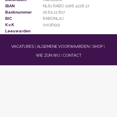
IBAN
NL61 RABO 0166 4228 27
Banknummer
16.64.22.827
BIC
RABONL2U
K.v.K
01036519
Leeuwarden
VACATURES
|
ALGEMENE VOORWAARDEN
|
SHOP
|
WIE ZIJN WIJ
|
CONTACT