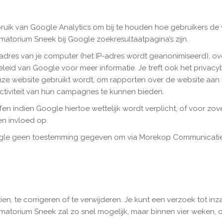
ik van Google Analytics om bij te houden hoe gebruikers de w
atorium Sneek bij Google zoekresultaatpagina’s zijn.
t adres van je computer (het IP-adres wordt geanonimiseerd),
eleid van Google voor meer informatie. Je treft ook het privac
onze website gebruikt wordt, om rapporten over de website aa
ectiviteit van hun campagnes te kunnen bieden.
en indien Google hiertoe wettelijk wordt verplicht, of voor z
n invloed op.
gle geen toestemming gegeven om via Morekop Communicatie v
n, te corrigeren of te verwijderen. Je kunt een verzoek tot inza
atorium Sneek zal zo snel mogelijk, maar binnen vier weken, o