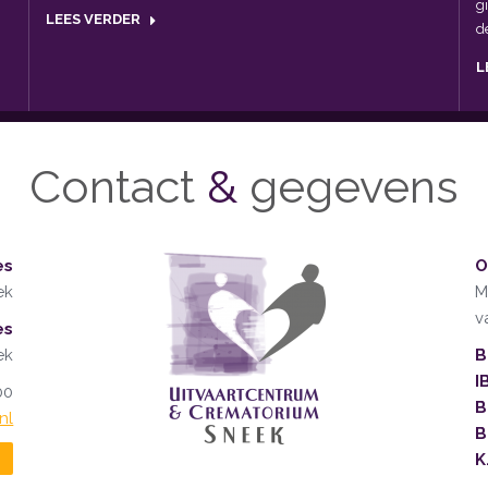
g
LEES VERDER
d
L
Contact
&
gegevens
es
O
ek
M
v
es
ek
B
I
00
B
nl
B
K