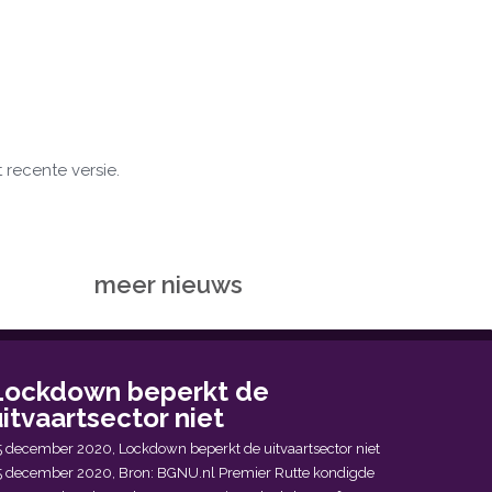
 recente versie.
meer nieuws
Lockdown beperkt de
itvaartsector niet
5 december 2020, Lockdown beperkt de uitvaartsector niet
5 december 2020, Bron: BGNU.nl Premier Rutte kondigde