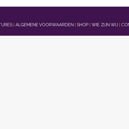
TURES
|
ALGEMENE VOORWAARDEN
|
SHOP
|
WIE ZIJN WIJ
|
CO