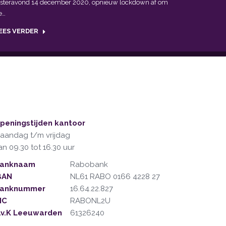
isteravond 14 december 2020, opnieuw lockdown af om
e…
EES VERDER
peningstijden kantoor
aandag t/m vrijdag
an 09.30 tot 16.30 uur
anknaam
Rabobank
BAN
NL61 RABO 0166 4228 27
anknummer
16.64.22.827
IC
RABONL2U
.v.K Leeuwarden
61326240