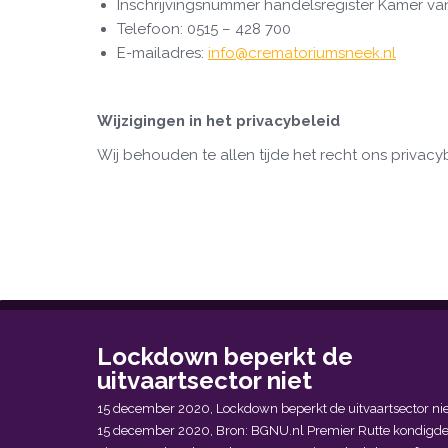
Inschrijvingsnummer handelsregister Kamer v
Telefoon: 0515 – 428 700
E-mailadres:
info@crematoriumsneek.nl
Wijzigingen in het privacybeleid
Wij behouden te allen tijde het recht ons privacyb
Lockdown beperkt de
uitvaartsector niet
15 december 2020, Lockdown beperkt de uitvaartsector nie
15 december 2020, Bron: BGNU.nl Premier Rutte kondigd