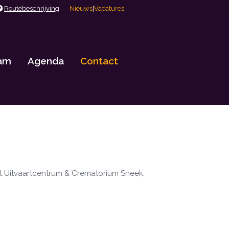
Routebeschrijving
Nieuws
|
Vacatures
eam
Agenda
Contact
t Uitvaartcentrum & Crematorium Sneek,