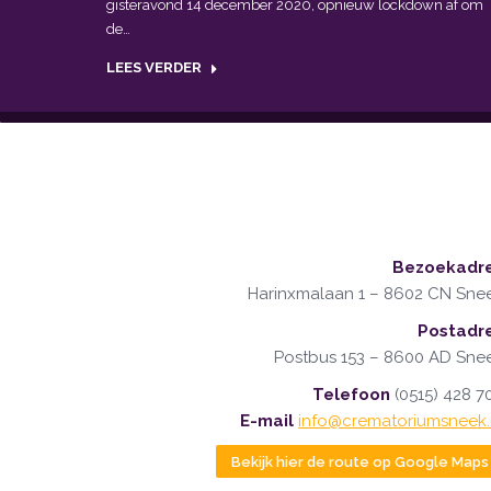
gisteravond 14 december 2020, opnieuw lockdown af om
de…
LEES VERDER
Bezoekadr
Harinxmalaan 1 – 8602 CN Sne
Postadr
Postbus 153 – 8600 AD Sne
Telefoon
(0515) 428 7
E-mail
info@crematoriumsneek.
Bekijk hier de route op Google Maps