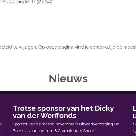
an Koophandel: 61326240
eleid te wijzigen. Op deze pagina vind je echter altijd de meest
Nieuws
Trotse sponsor van het Dicky
van der Werffonds
u
t
Sponsor van de maand november is Uitvaartverzorging De
1
e
Boer (Uitvaartcentrum & Crematorium Sneek ).
1