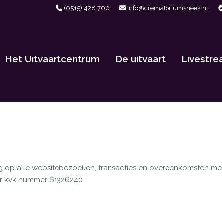
(0515) 428 700
info@crematoriumsneek.nl
Het Uitvaartcentrum
De uitvaart
Livestr
ng op alle websitebezoeken, transacties en overeenkomsten me
er kvk nummer 61326240